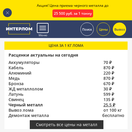
Акция! Цена приема черного металла до
25 500 руб. за 1 тонну
.
Поиск
Цены
Вывоз
Меню
ЦЕНА ЗА 1 КГ ЛОМА
Расценки актуальны на сегодня
Аккумуляторы
70 ₽
Кабель
870 ₽
Алюминий
220 ₽
Медь
870 ₽
Бронза
670 ₽
ЖД металлолом
30 ₽
Латунь
599 ₽
Свинец
135 ₽
Черный металл
25.5 ₽
Вывоз лома
от 100 кг
Демонтаж металла
бесплатно
Смотреть все цены на металл