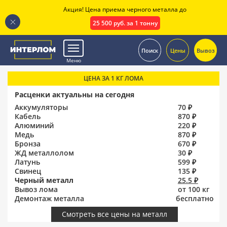
Акция! Цена приема черного металла до
25 500 руб. за 1 тонну
.
Поиск
Цены
Вывоз
Меню
ЦЕНА ЗА 1 КГ ЛОМА
Расценки актуальны на сегодня
Аккумуляторы
70 ₽
Кабель
870 ₽
Алюминий
220 ₽
Медь
870 ₽
Бронза
670 ₽
ЖД металлолом
30 ₽
Латунь
599 ₽
Свинец
135 ₽
Черный металл
25.5 ₽
Вывоз лома
от 100 кг
Демонтаж металла
бесплатно
Смотреть все цены на металл