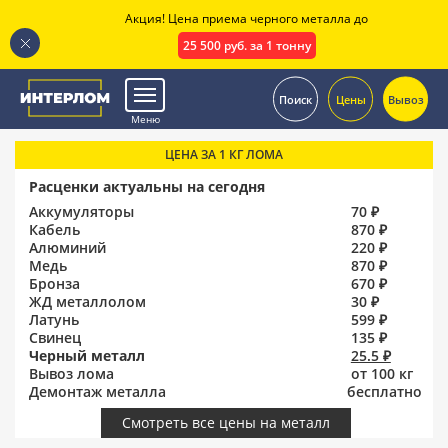
Акция! Цена приема черного металла до
25 500 руб. за 1 тонну
.
Поиск
Цены
Вывоз
Меню
ЦЕНА ЗА 1 КГ ЛОМА
Расценки актуальны на сегодня
Аккумуляторы
70 ₽
Кабель
870 ₽
Алюминий
220 ₽
Медь
870 ₽
Бронза
670 ₽
ЖД металлолом
30 ₽
Латунь
599 ₽
Свинец
135 ₽
Черный металл
25.5 ₽
Вывоз лома
от 100 кг
Демонтаж металла
бесплатно
Смотреть все цены на металл