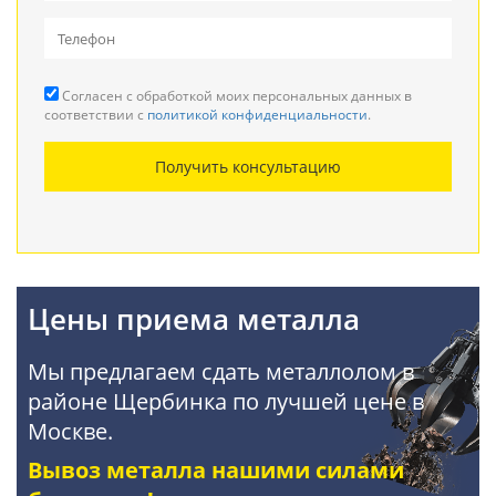
Вывоз металлолома
Прием кабеля
Согласен с обработкой моих персональных данных в
Резка металла
соответствии с
политикой конфиденциальности
.
Демонтаж металлоконструкций
Получить консультацию
Покупка АКБ
Цены приема металла
Мы предлагаем сдать металлолом в
районе Щербинка по лучшей цене в
Москве.
Вывоз металла нашими силами