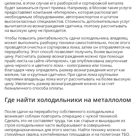
целиком, в этом случае его разборкой и сортировкой металла
будет заниматься пункт приема. Например, в Москве такие услуги
предоставляет компания «Интерлом», которая располагает
необходимым оборудованием, автотранспортом и штатом
высококлассных специалистов. Стоимость дополнительных услуг
вычитается из вознаграждения сдатчика, поэтому рассчитывать
на высокую цену не приходится.
Чтобы повысить рентабельность сдачи холодильника, владелец
может выполнить разборку техники самостоятельно, после этого
проводятся очистка и сортировка лома, затем он отправляется на
переработку. Этот способ позволяет получить более высокую
цену. Рассчитать размер вознаграждения можно при помощи
прайс-листа на сайте «Интерлом», где опубликована закупочная
цена черного и цветного лома – килограмма или тонны,
благодаря чему определить размер вознаграждения могут как
мелкие, так и крупные сдатчики. При сдаче лома крупными
партиями владельцы лома могут рассчитывать на более высокую
цену. Увеличить размер вознаграждения можно и за счет
безналичного способа оплаты.
Где найти холодильники на металлолом
После сдачи на переработку собственного холодильника
возникает соблазн повторить операцию с чужой техникой.
Сделать это не составляет труда, так как старые и вышедшие из
строя холодильники часто выбрасывают в совершенно
непредназначенных для этого местах. Найти технику можно на
стихийных свалка, контейнерных площадках и на полигонах ТБО.