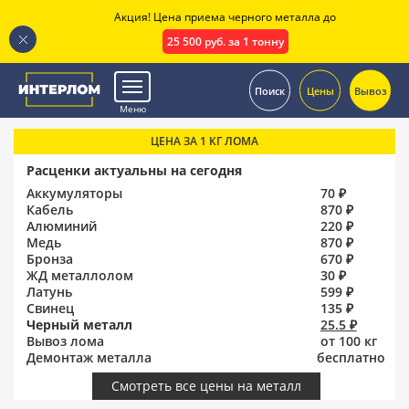
Акция! Цена приема черного металла до
25 500 руб. за 1 тонну
.
Поиск
Цены
Вывоз
Меню
ЦЕНА ЗА 1 КГ ЛОМА
Расценки актуальны на сегодня
Аккумуляторы
70 ₽
Кабель
870 ₽
Алюминий
220 ₽
Медь
870 ₽
Бронза
670 ₽
ЖД металлолом
30 ₽
Латунь
599 ₽
Свинец
135 ₽
Черный металл
25.5 ₽
Вывоз лома
от 100 кг
Демонтаж металла
бесплатно
Смотреть все цены на металл