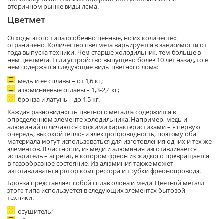
вторичном рынке виды лома.
Цветмет
Отходы этого типа особенно ценные, но их количество
ограничено. Количество цветмета варьируется в зависимости от
года выпуска техники. Чем старше холодильник, тем больше в
нем цветмета. Если устройство выпущено более 10 лет назад, то в
нем содержатся следующие виды цветного лома:
медь и ее сплавы – от 1,6 кг;
алюминиевые сплавы – 1,3-2,4 кг;
бронза и латунь – до 1,5 кг.
Каждая разновидность цветного металла содержится в
определенном элементе холодильника. Например, медь и
алюминий отличаются схожими характеристиками – в первую
очередь, высокой тепло- и электропроводность, поэтому оба
материала могут использоваться для изготовления одних и тех же
элементов. В частности, из меди и алюминия изготавливается
испаритель – агрегат, в котором фреон из жидкого превращается
в газообразное состояние. Из алюминия также может
изготавливаться ротор компрессора и трубки фреонопровода.
Бронза представляет собой сплав олова и меди. Цветной металл
этого типа используется в следующих элементах бытовой
техники:
осушитель;