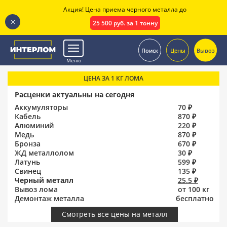
Акция! Цена приема черного металла до
25 500 руб. за 1 тонну
.
Поиск
Цены
Вывоз
Меню
ЦЕНА ЗА 1 КГ ЛОМА
Расценки актуальны на сегодня
Аккумуляторы
70 ₽
Кабель
870 ₽
Алюминий
220 ₽
Медь
870 ₽
Бронза
670 ₽
ЖД металлолом
30 ₽
Латунь
599 ₽
Свинец
135 ₽
Черный металл
25.5 ₽
Вывоз лома
от 100 кг
Демонтаж металла
бесплатно
Смотреть все цены на металл