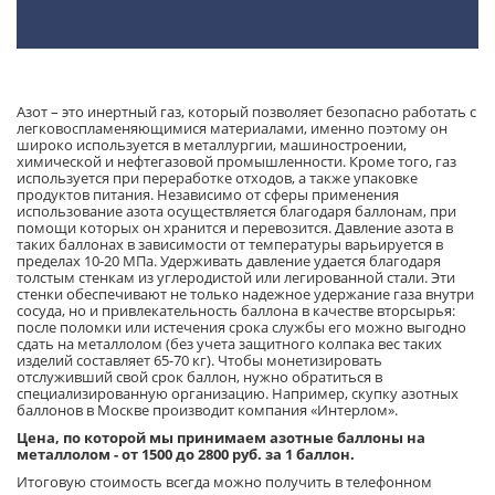
Азот – это инертный газ, который позволяет безопасно работать с
легковоспламеняющимися материалами, именно поэтому он
широко используется в металлургии, машиностроении,
химической и нефтегазовой промышленности. Кроме того, газ
используется при переработке отходов, а также упаковке
продуктов питания. Независимо от сферы применения
использование азота осуществляется благодаря баллонам, при
помощи которых он хранится и перевозится. Давление азота в
таких баллонах в зависимости от температуры варьируется в
пределах 10-20 МПа. Удерживать давление удается благодаря
толстым стенкам из углеродистой или легированной стали. Эти
стенки обеспечивают не только надежное удержание газа внутри
сосуда, но и привлекательность баллона в качестве вторсырья:
после поломки или истечения срока службы его можно выгодно
сдать на металлолом (без учета защитного колпака вес таких
изделий составляет 65-70 кг). Чтобы монетизировать
отслуживший свой срок баллон, нужно обратиться в
специализированную организацию. Например, скупку азотных
баллонов в Москве производит компания «Интерлом».
Цена, по которой мы принимаем азотные баллоны на
металлолом - от 1500 до 2800 руб. за 1 баллон.
Итоговую стоимость всегда можно получить в телефонном