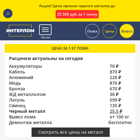
Акция! Цена приема черного металла до
25 500 руб. за 1 тонну
.
Поиск
Цены
Вывоз
Меню
ЦЕНА ЗА 1 КГ ЛОМА
Расценки актуальны на сегодня
Аккумуляторы
70 ₽
Кабель
870 ₽
Алюминий
220 ₽
Медь
870 ₽
Бронза
670 ₽
ЖД металлолом
30 ₽
Латунь
599 ₽
Свинец
135 ₽
Черный металл
25.5 ₽
Вывоз лома
от 100 кг
Демонтаж металла
бесплатно
Смотреть все цены на металл