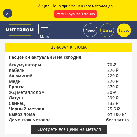
Акция! Цена приема черного металла до
25 500 руб. за 1 тонну
.
Поиск
Цены
Вывоз
Меню
ЦЕНА ЗА 1 КГ ЛОМА
Расценки актуальны на сегодня
Аккумуляторы
70 ₽
Кабель
870 ₽
Алюминий
220 ₽
Медь
870 ₽
Бронза
670 ₽
ЖД металлолом
30 ₽
Латунь
599 ₽
Свинец
135 ₽
Черный металл
25.5 ₽
Вывоз лома
от 100 кг
Демонтаж металла
бесплатно
Смотреть все цены на металл