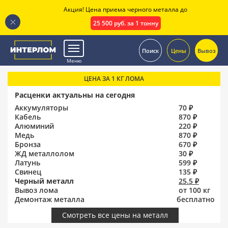
Акция! Цена приема черного металла до
25 500 руб. за 1 тонну
.
Поиск
Цены
Вывоз
Меню
ЦЕНА ЗА 1 КГ ЛОМА
Расценки актуальны на сегодня
Аккумуляторы
70 ₽
Кабель
870 ₽
Алюминий
220 ₽
Медь
870 ₽
Бронза
670 ₽
ЖД металлолом
30 ₽
Латунь
599 ₽
Свинец
135 ₽
Черный металл
25.5 ₽
Вывоз лома
от 100 кг
Демонтаж металла
бесплатно
Смотреть все цены на металл