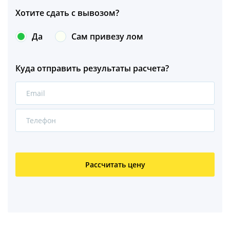
Хотите сдать с вывозом?
Оцинковка
Да
Сам привезу лом
Медь
Куда отправить результаты расчета?
Алюминий
Бронза
Латунь
Свинец
Рассчитать цену
Медный кабель
Свинцовый кабель
Алюминиевый кабель