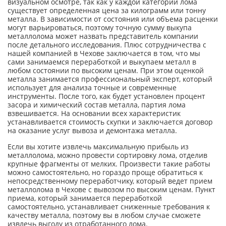
визуальном осмотре, так как у каждой категории лома
существует определенная цена за килограмм или тонну
металла. В зависимости от состояния или объема расценки
могут варьироваться, поэтому точную сумму выкупа
металлолома может назвать представитель компании
после детального исследования. Плюс сотрудничества с
нашей компанией в Чехове заключается в том, что мы
сами занимаемся переработкой и выкупаем металл в
любом состоянии по высоким ценам. При этом оценкой
металла занимается профессиональный эксперт, который
использует для анализа точные и современные
инструменты. После того, как будет установлен процент
засора и химический состав металла, партия лома
взвешивается. На основании всех характеристик
устанавливается стоимость скупки и заключается договор
на оказание услуг вывоза и демонтажа металла.
Если вы хотите извлечь максимальную прибыль из
металлолома, можно провести сортировку лома, отделив
крупные фрагменты от мелких. Произвести такие работы
можно самостоятельно, но гораздо проще обратиться к
непосредственному переработчику, который ведет прием
металлолома в Чехове с вывозом по высоким ценам. Пункт
приема, который занимается переработкой
самостоятельно, устанавливает сниженные требования к
качеству металла, поэтому вы в любом случае сможете
извлечь выгоду из отработанного лома.