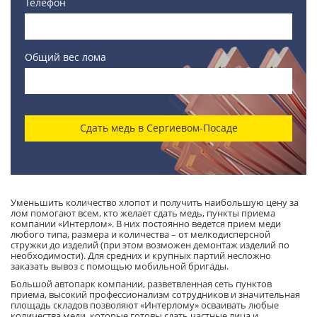
Телефон
Общий вес лома
Сдать медь в Сергиевом-Посаде
Уменьшить количество хлопот и получить наибольшую цену за
лом помогают всем, кто желает сдать медь, пункты приема
компании «Интерлом». В них постоянно ведется прием меди
любого типа, размера и количества – от мелкодисперсной
стружки до изделий (при этом возможен демонтаж изделий по
необходимости). Для средних и крупных партий несложно
заказать вывоз с помощью мобильной бригады.
Большой автопарк компании, разветвленная сеть пунктов
приема, высокий профессионализм сотрудников и значительная
площадь складов позволяют «Интерлому» осваивать любые
количества меди, которые готовы сдать частные лица и