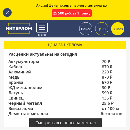
Акция! Цена приема черного металла до
25 500 руб. за 1 тонну
.
Поиск
Цены
Вывоз
Меню
ЦЕНА ЗА 1 КГ ЛОМА
Расценки актуальны на сегодня
Аккумуляторы
70 ₽
Кабель
870 ₽
Алюминий
220 ₽
Медь
870 ₽
Бронза
670 ₽
ЖД металлолом
30 ₽
Латунь
599 ₽
Свинец
135 ₽
Черный металл
25.5 ₽
Вывоз лома
от 100 кг
Демонтаж металла
бесплатно
Смотреть все цены на металл