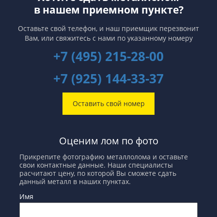
последние годы во многих
заводы быстрее отреагируют на
в нашем приемном пункте?
странах наблюдается тенденция
улучшение экономической
понижения экспорта
обстановки. И если Китай сделает
ломозаготовок.
это первым, то неравенство в
Оставьте свой телефон, и наш приемщик перезвонит
запасах металлов между Западом
Вам,
или свяжитесь с нами по указанному номеру
и Восток продлится еще не один
год.
+7 (495) 215-28-00
+7 (925) 144-33-37
Оставить свой номер
Оценим лом по фото
Прикрепите фотографию металлолома и оставьте
свои контактные данные. Наши специалисты
расчитают цену, по которой Вы сможете сдать
данный металл в наших пунктах.
Имя