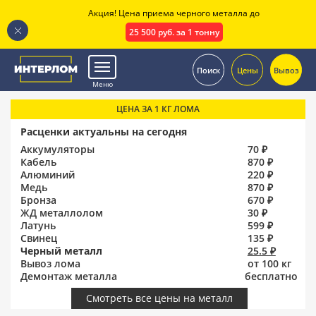
Акция! Цена приема черного металла до
25 500 руб. за 1 тонну
.
Поиск
Цены
Вывоз
Меню
ЦЕНА ЗА 1 КГ ЛОМА
Расценки актуальны на сегодня
Аккумуляторы
70 ₽
Кабель
870 ₽
Алюминий
220 ₽
Медь
870 ₽
Бронза
670 ₽
ЖД металлолом
30 ₽
Латунь
599 ₽
Свинец
135 ₽
Черный металл
25.5 ₽
Вывоз лома
от 100 кг
Демонтаж металла
бесплатно
Смотреть все цены на металл