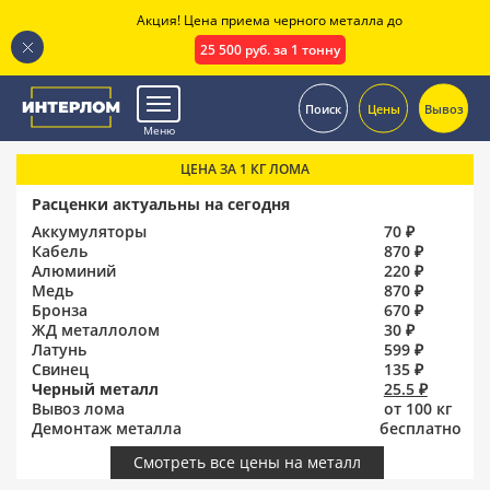
Акция! Цена приема черного металла до
25 500 руб. за 1 тонну
.
Поиск
Цены
Вывоз
Меню
ЦЕНА ЗА 1 КГ ЛОМА
Расценки актуальны на сегодня
Аккумуляторы
70 ₽
Кабель
870 ₽
Алюминий
220 ₽
Медь
870 ₽
Бронза
670 ₽
ЖД металлолом
30 ₽
Латунь
599 ₽
Свинец
135 ₽
Черный металл
25.5 ₽
Вывоз лома
от 100 кг
Демонтаж металла
бесплатно
Смотреть все цены на металл