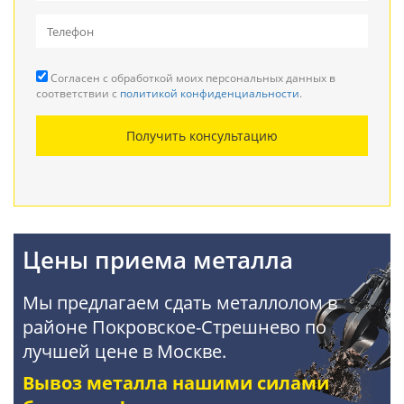
Вывоз металлолома
Прием кабеля
Согласен с обработкой моих персональных данных в
Резка металла
соответствии с
политикой конфиденциальности
.
Демонтаж металлоконструкций
Получить консультацию
Покупка АКБ
Цены приема металла
Мы предлагаем сдать металлолом в
районе Покровское-Стрешнево по
лучшей цене в Москве.
Вывоз металла нашими силами