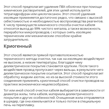
Этот способ предполагает удаление ПВХ-оболочки при помощи
химических растворителей, для этих целей используется
тетрагидрофуран или циклогексанон. Этот способ удаления
изоляции применяется достаточно редко, что связано с высокой
себестоимостью и необходимостью воспроизводства реагентов.
К числу преимуществ химического способа очистки кабеля
относится выход до 99% чистого металла, а также возможность
переработки микропроводов, с которых снять изоляцию
термическим или механическим способом крайне
затруднительно.
Криогенный
Этот способ является прямой противоположностью
термического метода очистки, так как на изоляцию воздействуют
не высокие, а низкие температуры, благодаря чему
диэлектрическое покрытие становится хрупким. После такого
воздействия провод пропускают через вальцы, в результате чего
диэлектрическое покрытие осыпается. Этот способ предполагает
обработку жидким азотом, но из-за высокой стоимости этого
соединения применять криогенный способ очистки проводов на
практике экономически нецелесообразно.
Тот или иной способ очистки кабеля выбирается в зависимости от
диаметра жилы, типа кабеля, материала диэлектрического
покрытия и других особенностей. Очищенная жила отправляется
в шредер, где она измельчается и только потом в специальную
печь на переплавку.