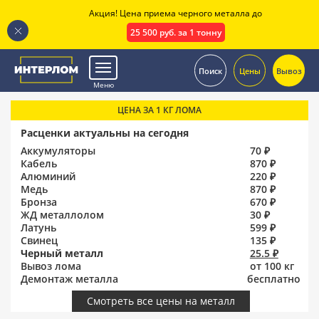
Акция! Цена приема черного металла до
25 500 руб. за 1 тонну
.
Поиск
Цены
Вывоз
Меню
ЦЕНА ЗА 1 КГ ЛОМА
Расценки актуальны на сегодня
Аккумуляторы
70 ₽
Кабель
870 ₽
Алюминий
220 ₽
Медь
870 ₽
Бронза
670 ₽
ЖД металлолом
30 ₽
Латунь
599 ₽
Свинец
135 ₽
Черный металл
25.5 ₽
Вывоз лома
от 100 кг
Демонтаж металла
бесплатно
Смотреть все цены на металл