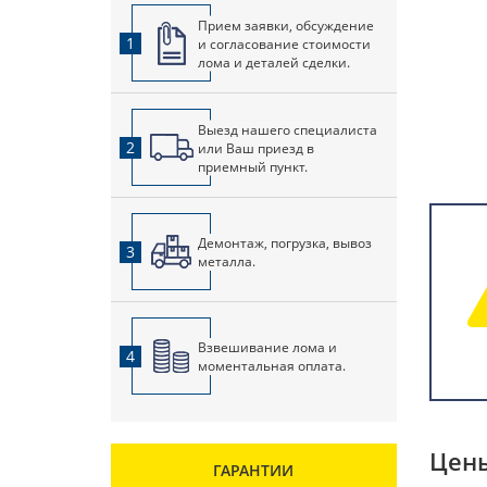
Прием заявки, обсуждение
1
и согласование стоимости
лома и деталей сделки.
Выезд нашего специалиста
2
или Ваш приезд в
приемный пункт.
Демонтаж, погрузка, вывоз
3
металла.
Взвешивание лома и
4
моментальная оплата.
Цены
ГАРАНТИИ