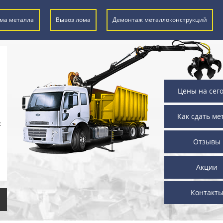
ма металла
Вывоз лома
Демонтаж металлоконструкций
Цены на сег
Как сдать ме
х
Отзывы
Акции
Контакт