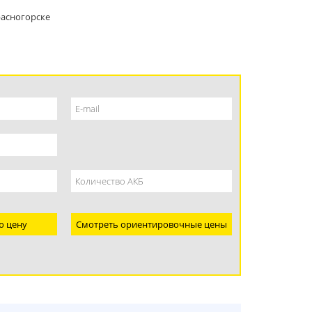
расногорске
ю цену
Смотреть ориентировочные цены