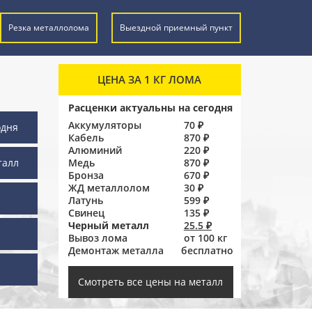
Резка металлолома
Выездной приемный пункт
ЦЕНА ЗА 1 КГ ЛОМА
Расценки актуальны на сегодня
Аккумуляторы
70 ₽
одня
Кабель
870 ₽
Алюминий
220 ₽
талл
Медь
870 ₽
Бронза
670 ₽
ЖД металлолом
30 ₽
Латунь
599 ₽
Свинец
135 ₽
Черный металл
25.5 ₽
Вывоз лома
от 100 кг
Демонтаж металла
бесплатно
ы
Смотреть все цены на металл