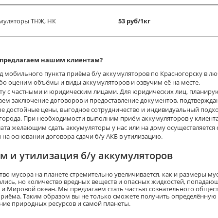
муляторы ТНЖ, НК
53 руб/1кг
 предлагаем нашим клиентам?
д мобильного пункта приёма б/у аккумуляторов по Красногорску в лю
ибо оценим объёмы и виды аккумуляторов и озвучим её на месте.
ту с частными и юридическим лицами. Для юридических лиц, планирую
аем заключение договоров и предоставление документов, подтвержда
е достойные цены, выгодное сотрудничество и индивидуальный подхо
города. При необходимости выполним приём аккумуляторов у клиента
ата желающим сдать аккумуляторы у нас или на дому осуществляется 
 на основании договора сдачи б/у АКБ в утилизацию.
м и утилизация б/у аккумуляторов
тво мусора на планете стремительно увеличивается, как и размеры му
ались, но количество вредных веществ и опасных жидкостей, попадающ
 и Мировой океан. Мы предлагаем стать частью сознательного общест
приёма. Таким образом вы не только сможете получить определённую с
ние природных ресурсов и самой планеты.