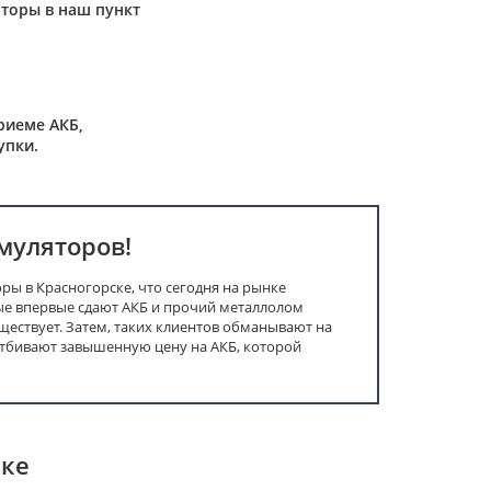
торы в наш пункт
риеме АКБ,
упки.
муляторов!
ы в Красногорске, что сегодня на рынке
е впервые сдают АКБ и прочий металлолом
уществует. Затем, таких клиентов обманывают на
отбивают завышенную цену на АКБ, которой
ске