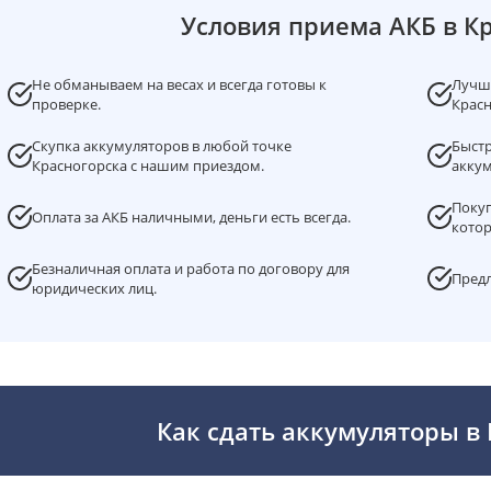
Условия приема АКБ в К
Не обманываем на весах и всегда готовы к
Лучша
проверке.
Красн
Скупка аккумуляторов в любой точке
Быстр
Красногорска с нашим приездом.
аккум
Покуп
Оплата за АКБ наличными, деньги есть всегда.
котор
Безналичная оплата и работа по договору для
Предл
юридических лиц.
Как сдать аккумуляторы в