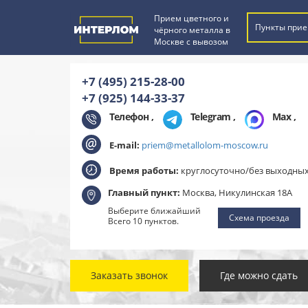
Прием цветного и
Пункты прие
чёрного металла в
Москве с вывозом
+7 (495) 215-28-00
+7 (925) 144-33-37
Телефон ,
Telegram
,
Max
,
E-mail:
priem@metallolom-moscow.ru
Время работы:
круглосуточно/без выходны
Главный пункт:
Москва, Никулинская 18А
Выберите ближайший
Схема проезда
Всего 10 пунктов.
Заказать звонок
Где можно сдать