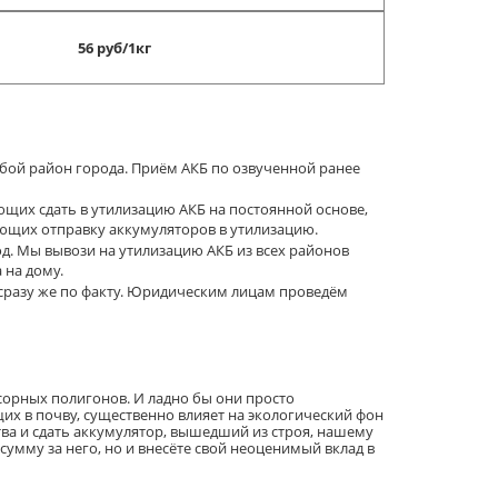
56 руб/1кг
бой район города. Приём АКБ по озвученной ранее
щих сдать в утилизацию АКБ на постоянной основе,
ющих отправку аккумуляторов в утилизацию.
д. Мы вывози на утилизацию АКБ из всех районов
 на дому.
сразу же по факту. Юридическим лицам проведём
сорных полигонов. И ладно бы они просто
их в почву, существенно влияет на экологический фон
ва и сдать аккумулятор, вышедший из строя, нашему
умму за него, но и внесёте свой неоценимый вклад в