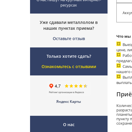
ресурсах
Акку
Уже сдавали металлолом в
наших пунктах приема?
Что мы
Оставьте отзыв
Выез
цене, л
Рабо
Только хотите сдать?
предлаг
Ознакомьтесь с отзывами
Самы
нашего 
Выпл
выплаты
Приё
Яндекс Карты
Количес
разраст
планеты
пункту 
сохране
О нас