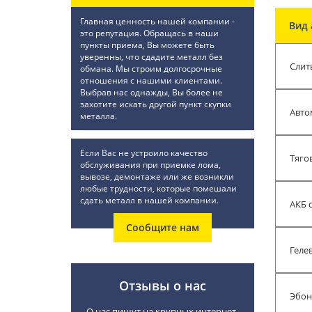
Главная ценность нашей компании -
Вид 
это репутация. Обращась в наши
пункты приема, Вы можете быть
уверенны, что сдадите металл без
Слит
обмана. Мы строим долгосрочные
отношения с нашими клиентами.
Выбрав нас однажды, Вы более не
захотите искать другой пункт скупки
Авто
металла.
Если Вас не устроило качество
Тяго
обслуживания при приемке лома,
вывозе, демонтаже или же возникли
любые трудности, которые помешали
сдать металл в нашей компании.
АКБ 
Сообщите нам
Геле
Отзывы о нас
Эбон
О нас пишут на крупных интернет-