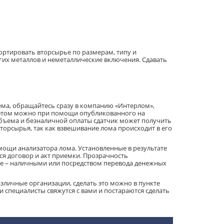
ортировать вторсырье по размерам, типу и
гих металлов и неметаллические включения. Сдавать
ема, обращайтесь сразу в компанию «Интерлом»,
 этом можно при помощи опубликованного на
 объема и безналичной оплаты сдатчик может получить
торсырья, так как взвешивание лома происходит в его
мощи анализатора лома. Установленные в результате
я договор и акт приемки. Прозрачность
е – наличными или посредством перевода денежных
зличные организации, сделать это можно в пункте
и специалисты свяжутся с вами и постараются сделать