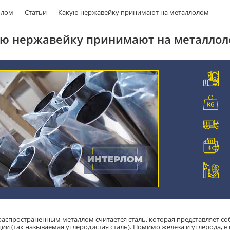
олом
Статьи
Какую нержавейку принимают на металлолом
ю нержавейку принимают на металло
аспространенным металлом считается сталь, которая представляет соб
ии (так называемая углеродистая сталь). Помимо железа и углерода, в