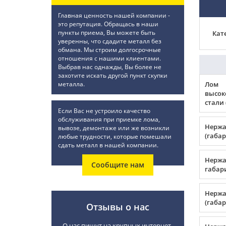
Главная ценность нашей компании -
это репутация. Обращась в наши
пункты приема, Вы можете быть
Кат
уверенны, что сдадите металл без
обмана. Мы строим долгосрочные
отношения с нашими клиентами.
Выбрав нас однажды, Вы более не
захотите искать другой пункт скупки
металла.
Лом
высок
стали 
Если Вас не устроило качество
обслуживания при приемке лома,
Нержа
вывозе, демонтаже или же возникли
(габар
любые трудности, которые помешали
сдать металл в нашей компании.
Нержа
Сообщите нам
габар
Нержа
(габар
Отзывы о нас
О нас пишут на крупных интернет-