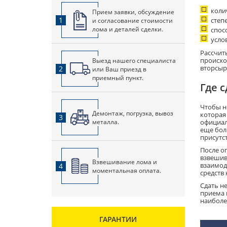
коли
Прием заявки, обсуждение
1
и согласование стоимости
степ
лома и деталей сделки.
спос
усло
Рассчит
Выезд нашего специалиста
происхо
вторсыр
2
или Ваш приезд в
приемный пункт.
Где 
Чтобы н
Демонтаж, погрузка, вывоз
которая
3
металла.
официал
еще бол
присутс
После о
взвешив
Взвешивание лома и
взаимод
4
моментальная оплата.
средств 
Сдать н
приема и
наиболе
ГАРАНТИИ