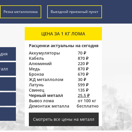
Резка металлолома
Выездной приемный пункт
ЦЕНА ЗА 1 КГ ЛОМА
Расценки актуальны на сегодня
Аккумуляторы
70 ₽
одня
Кабель
870 ₽
Алюминий
220 ₽
талл
Медь
870 ₽
Бронза
670 ₽
ЖД металлолом
30 ₽
Латунь
599 ₽
Свинец
135 ₽
Черный металл
25.5 ₽
Вывоз лома
от 100 кг
Демонтаж металла
бесплатно
ы
Смотреть все цены на металл