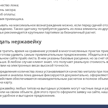
чество лома;
ень засора;
об оплаты;
вия приемщика.
ывать на максимальное вознаграждение можно, если перед сдачей отс
ждению. Также сдатчику потребуется удалить из лома элементы из дру
ье рекомендуется крупными партиями за безналичный расчет.
сдать нержавейку
е тратить время на сравнение условий в многочисленных пунктах при
 готова удивить самым привлекательным предложением. Убедиться в
ьном сайте прайс-листа. В нем указаны базовые расценки, но за счет
ьше. В любом случае клиент знает, что получает реальную стоимость в
твии на электронных весах высокой точности.
пределения количества лома устанавливается качество металла при по
ания и анализа лома данные фиксируются документально, оформляютс
ействия обеспечивается незамедлительным расчетом в полном объем
на карту.
ержавейку любых типов на выгодных условиях могут частные лица и ра
ли на своем объекте. Для этого просто оформите заявку на сайте, наш
е удобное и выгодное предложение.