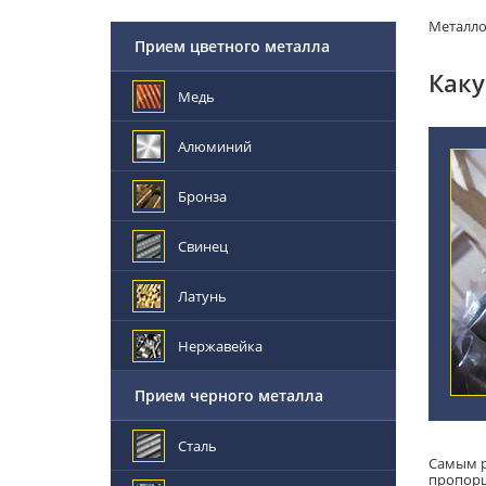
Металл
Прием цветного металла
Каку
Медь
Алюминий
Бронза
Свинец
Латунь
Нержавейка
Прием черного металла
Сталь
Самым р
пропорц