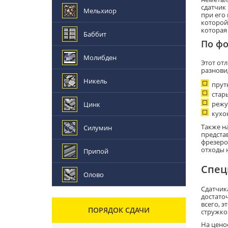
сдатчик
Мельхиор
при его 
которой
которая
Баббит
По ф
Молибден
Этот от
разнови
Никель
прут
стар
режу
Цинк
кухо
Также н
Силумин
предста
фрезеро
отходы 
Припой
Спец
Олово
Сдатчик
достато
всего, 
ПОРЯДОК СДАЧИ
стружко
На цено