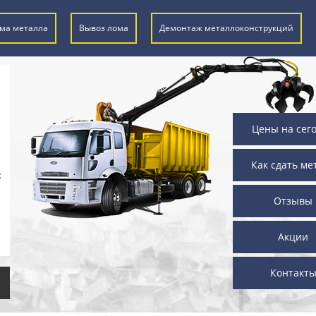
ма металла
Вывоз лома
Демонтаж металлоконструкций
Цены на сег
Как сдать ме
х
Отзывы
Акции
Контакт