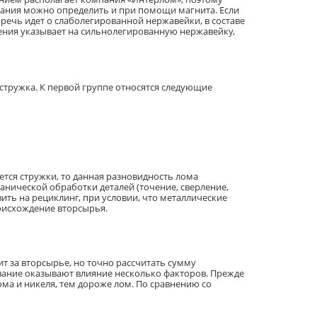
ования можно определить и при помощи магнита. Если
 речь идет о слаболегированной нержавейки, в составе
ения указывает на сильнолегированную нержавейку,
 стружка. К первой группе относятся следующие
тся стружки, то данная разновидность лома
анической обработки деталей (точение, сверление,
ть на рециклинг, при условии, что металлические
оисхождение вторсырья.
ит за вторсырье, но точно рассчитать сумму
вание оказывают влияние несколько факторов. Прежде
ома и никеля, тем дороже лом. По сравнению со