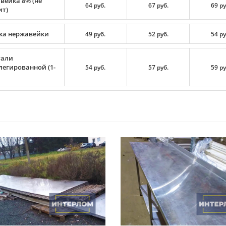
вейка 8% (не
64 руб.
67 руб.
69 ру
ит)
ка нержавейки
49 руб.
52 руб.
54 ру
тали
легированной (1-
54 руб.
57 руб.
59 ру