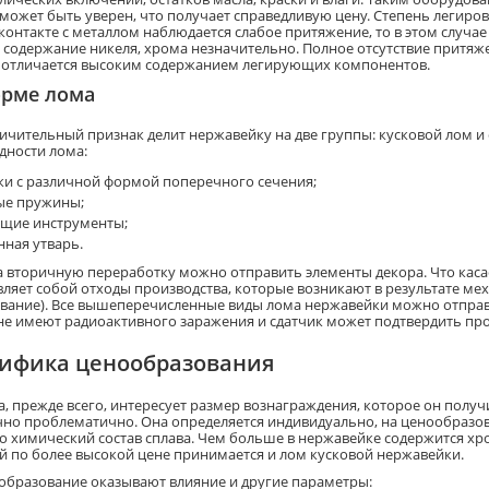
 может быть уверен, что получает справедливую цену. Степень легир
контакте с металлом наблюдается слабое притяжение, то в этом случае
 содержание никеля, хрома незначительно. Полное отсутствие притяж
 отличается высоким содержанием легирующих компонентов.
орме лома
личительный признак делит нержавейку на две группы: кусковой лом и
дности лома:
ки с различной формой поперечного сечения;
ые пружины;
щие инструменты;
нная утварь.
а вторичную переработку можно отправить элементы декора. Что касае
вляет собой отходы производства, которые возникают в результате мех
вание). Все вышеперечисленные виды лома нержавейки можно отправи
не имеют радиоактивного заражения и сдатчик может подтвердить пр
ифика ценообразования
а, прежде всего, интересует размер вознаграждения, которое он получ
чно проблематично. Она определяется индивидуально, на ценообразо
это химический состав сплава. Чем больше в нержавейке содержится хр
й по более высокой цене принимается и лом кусковой нержавейки.
образование оказывают влияние и другие параметры: