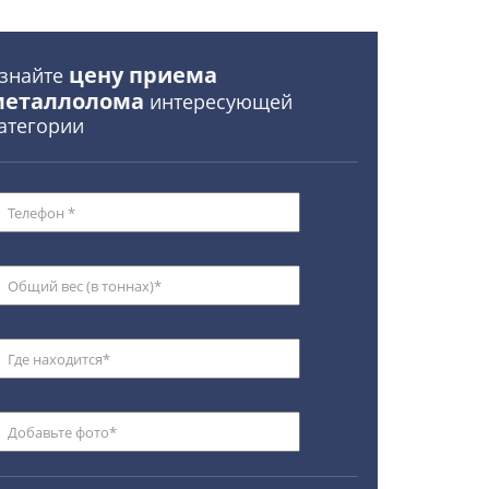
цену приема
знайте
металлолома
интересующей
атегории