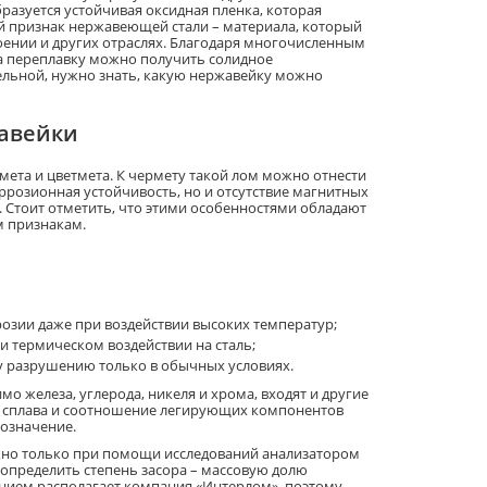
бразуется устойчивая оксидная пленка, которая
й признак нержавеющей стали – материала, который
нии и других отраслях. Благодаря многочисленным
а переплавку можно получить солидное
льной, нужно знать, какую нержавейку можно
жавейки
мета и цветмета. К чермету такой лом можно отнести
коррозионная устойчивость, но и отсутствие магнитных
 Стоит отметить, что этими особенностями обладают
м признакам.
розии даже при воздействии высоких температур;
и термическом воздействии на сталь;
у разрушению только в обычных условиях.
о железа, углерода, никеля и хрома, входят и другие
ав сплава и соотношение легирующих компонентов
бозначение.
жно только при помощи исследований анализатором
 определить степень засора – массовую долю
анием располагает компания «Интерлом», поэтому