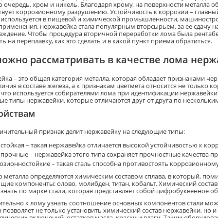
ю очередь, хром и никель. Благодаря хрому, на поверхности металла о
твует коррозионному разрушению. Устойчивость к коррозии – главны
используется в пищевой и химической промышленности, машинострое
применения, нержавейка стала популярным вторсырьем, за ее сдачу н
аждение. Чтобы процедура вторичной переработки лома была рентабе
ь на переплавку, как это сделать и в какой пункт приема обратиться.
можно рассматривать в качестве лома нер
йка – это общая категория металла, которая обладает признаками чер
личия в составе железа, а к признакам цветмета относится не только 
, что используется собирателями лома при идентификации нержавейки.
ые типы нержавейки, которые отличаются друг от друга по нескольки
ойствам
личительный признак делит нержавейку на следующие типы:
стойкая – такая нержавейка отличается высокой устойчивостью к кор
прочные – нержавейка этого типа сохраняет прочностные качества пр
озионностойкие – такая сталь способна противостоять коррозионном
о металла определяются химическим составом сплава, в который, помим
щие компоненты: олово, молибден, титан, кобальт. Химический сост
знать по марке стали, которая представляет собой цифробуквенное о
тельно к лому узнать соотношение основных компонентов стали мо
н позволяет не только установить химический состав нержавейки, но и
лических включений, остатков масла, краски и влаги. Таким оборудов