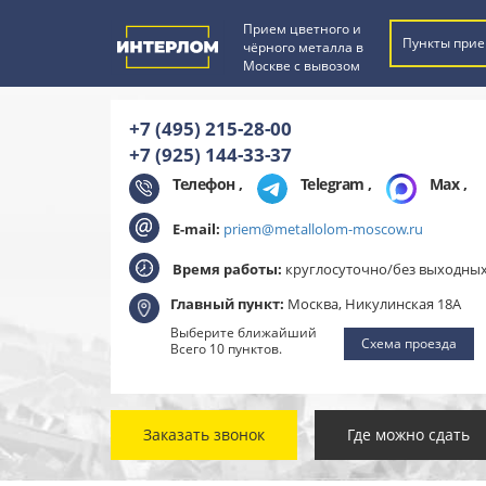
Прием цветного и
Пункты прие
чёрного металла в
Москве с вывозом
+7 (495) 215-28-00
+7 (925) 144-33-37
Телефон ,
Telegram
,
Max
,
E-mail:
priem@metallolom-moscow.ru
Время работы:
круглосуточно/без выходны
Главный пункт:
Москва, Никулинская 18А
Выберите ближайший
Схема проезда
Всего 10 пунктов.
Заказать звонок
Где можно сдать