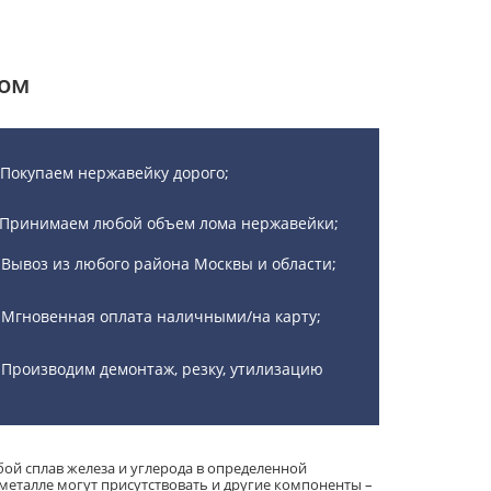
лом
Покупаем нержавейку дорого;
Принимаем любой объем лома нержавейки;
Вывоз из любого района Москвы и области;
Мгновенная оплата наличными/на карту;
Производим демонтаж, резку, утилизацию
ой сплав железа и углерода в определенной
 металле могут присутствовать и другие компоненты –