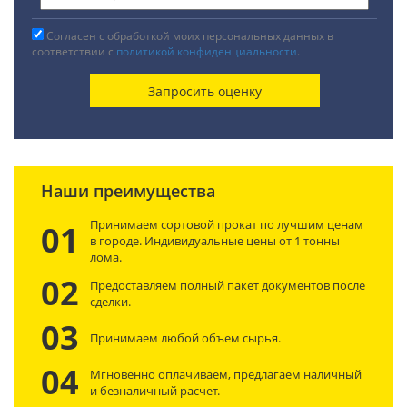
Согласен с обработкой моих персональных данных в
соответствии с
политикой конфиденциальности
.
Наши преимущества
Принимаем сортовой прокат по лучшим ценам
01
в городе. Индивидуальные цены от 1 тонны
лома.
02
Предоставляем полный пакет документов после
сделки.
03
Принимаем любой объем сырья.
04
Мгновенно оплачиваем, предлагаем наличный
и безналичный расчет.