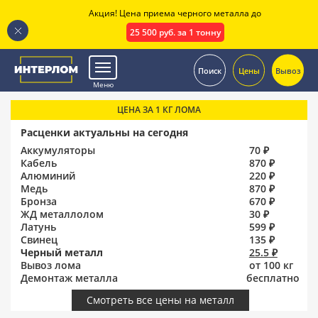
Акция! Цена приема черного металла до
25 500 руб. за 1 тонну
.
Поиск
Цены
Вывоз
Меню
ЦЕНА ЗА 1 КГ ЛОМА
Расценки актуальны на сегодня
Аккумуляторы
70 ₽
Кабель
870 ₽
Алюминий
220 ₽
Медь
870 ₽
Бронза
670 ₽
ЖД металлолом
30 ₽
Латунь
599 ₽
Свинец
135 ₽
Черный металл
25.5 ₽
Вывоз лома
от 100 кг
Демонтаж металла
бесплатно
Смотреть все цены на металл