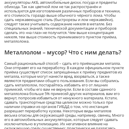
аккумуляторы АКБ, автомобильные диски, посуда и предметы
обихода. Так как цветной лом не так распространён и
используется для изготовления различных приборов и техники,
его стоимость гораздо выше обычного чёрного лома. Чтобы
сдать нержавеющую сталь (быстрорезы и лом нержавейки),
следует также учитывать содержание никеля в металле. Без
специальных знаний, технической документации и приборов
сделать это «на глаз» не получится. Чем выше концентрация
никеля, тем выше стоимость принимаемого пунктом приёма,
металлолома.
Металлолом – мусор? Что с ним делать?
Самый рациональный способ – сдать его приёмщикам металла.
Они отправят его на переработку. В каждом официальном пункте
приёма существует список запрещённых к приёму предметов из
металла, которые могут нанести вред, взорваться, а также
являются предметами общего пользования. Если вы собрались
сдать металлолом, постарайтесь избавить его от лишних
примесей, чтобы его вам не вернули. Если в составе сданного
металлолома больше 5% примесей других материалов, вам его
вернут, попросив избавиться от ненужного материала. Кстати,
сдавать транспортные средства целиком можно только при
наличии справки из органов ГИБДД о том, что инстанция
разрешает переработку кузова. Некоторые виды металлов
весьма опасны для окружающей среды, например, свинец. Много
его в автомобильных аккумуляторах, которые следует сдавать
исключительно в утилизацию. Их негативное влияние на
окружающую среду существенно: практически не разлагаясь,