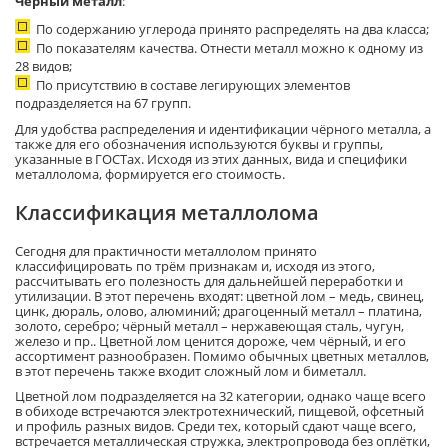
Черный металл
:
По содержанию углерода принято распределять на два класса;
По показателям качества. Отнести металл можно к одному из
28 видов;
По присутствию в составе легирующих элементов
подразделяется на 67 групп.
Для удобства распределения и идентификации чёрного металла, а
также для его обозначения используются буквы и группы,
указанные в ГОСТах. Исходя из этих данных, вида и специфики
металлолома, формируется его стоимость.
Классификация металлолома
Сегодня для практичности металлолом принято
классифицировать по трём признакам и, исходя из этого,
рассчитывать его полезность для дальнейшей переработки и
утилизации. В этот перечень входят: цветной лом – медь, свинец,
цинк, дюраль, олово, алюминий; драгоценный металл – платина,
золото, серебро; чёрный металл – нержавеющая сталь, чугун,
железо и пр.. Цветной лом ценится дороже, чем чёрный, и его
ассортимент разнообразен. Помимо обычных цветных металлов,
в этот перечень также входит сложный лом и биметалл.
Цветной лом подразделяется на 32 категории, однако чаще всего
в обиходе встречаются электротехнический, пищевой, офсетный
и профиль разных видов. Среди тех, который сдают чаще всего,
встречается металлическая стружка, электропровода без оплётки,