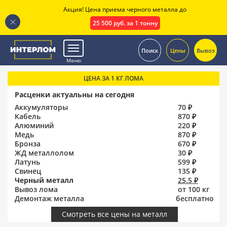
Акция! Цена приема черного металла до
25 500 руб. за 1 тонну
.
Поиск
Цены
Вывоз
Меню
ЦЕНА ЗА 1 КГ ЛОМА
Расценки актуальны на сегодня
Аккумуляторы
70 ₽
Кабель
870 ₽
Алюминий
220 ₽
Медь
870 ₽
Бронза
670 ₽
ЖД металлолом
30 ₽
Латунь
599 ₽
Свинец
135 ₽
Черный металл
25.5 ₽
Вывоз лома
от 100 кг
Демонтаж металла
бесплатно
Смотреть все цены на металл