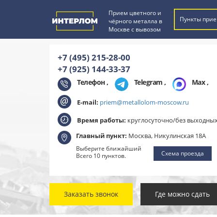
Прием цветного и
Пункты прие
чёрного металла в
Москве с вывозом
+7 (495) 215-28-00
+7 (925) 144-33-37
Телефон ,
Telegram
,
Max
,
E-mail:
priem@metallolom-moscow.ru
Время работы:
круглосуточно/без выходны
Главный пункт:
Москва, Никулинская 18А
Выберите ближайший
Схема проезда
Всего 10 пунктов.
Заказать звонок
Где можно сдать