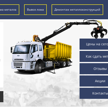
ма металла
Вывоз лома
Демонтаж металлоконструкций
Цены на сег
Как сдать ме
х
Отзывы
Акции
Контакт