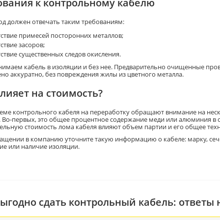
ования к контрольному кабелю
од должен отвечать таким требованиям:
тствие примесей посторонних металлов;
ствие засоров;
тствие существенных следов окисления.
имаем кабель в изоляции и без нее. Предварительно очищенные пров
но аккуратно, без повреждения жилы из цветного металла.
влияет на стоимость?
еме контрольного кабеля на переработку обращают внимание на неск
. Во-первых, это общее процентное содержание меди или алюминия в со
ельную стоимость лома кабеля влияют объем партии и его общее техн
ащении в компанию уточните такую информацию о кабеле: марку, сечени
вие или наличие изоляции.
выгодно сдать контрольный кабель: ответы