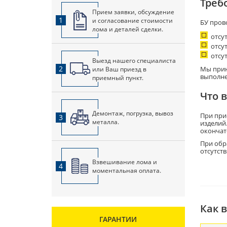
Треб
Прием заявки, обсуждение
1
и согласование стоимости
БУ пров
лома и деталей сделки.
отсу
отсут
отсу
Выезд нашего специалиста
2
или Ваш приезд в
Мы прин
выполне
приемный пункт.
Что 
Демонтаж, погрузка, вывоз
При при
3
металла.
изделий
окончат
При обр
отсутст
Взвешивание лома и
4
моментальная оплата.
Как 
ГАРАНТИИ