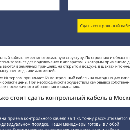
Сдать контрольный каб
ьный кабель имеет многожильную структуру. По строению и области пр
спользоваться для подключения к аппаратам, к которым применимо д
ываются в земляных траншеях, на открытом воздухе, в шахтах и тонн
выступает медь или алюминий.
я Интерлом принимает БУ контрольный кабель на выгодных для клиен
и области цены. При необходимости осуществим самовывоз собствен
аем после личного обращения в компанию.
ько стоит сдать контрольный кабель в Моск
ена приема контрольного кабеля за 1 кг, тонну рассчитывается 
ндивидуальном порядке. Наши менеджеры готовы в любой
омент быстро назвать конкретную стоимость сдачи кабеля