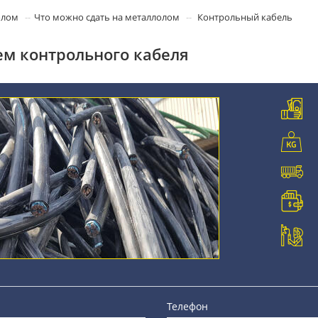
олом
Что можно сдать на металлолом
Контрольный кабель
м контрольного кабеля
Телефон