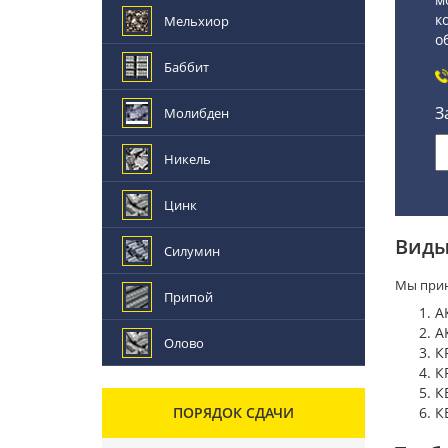
к
Мельхиор
о
Баббит
З
Молибден
Никель
Цинк
Виды
Силумин
Мы прин
Припой
А
А
Олово
К
К
К
ПОРЯДОК СДАЧИ
К