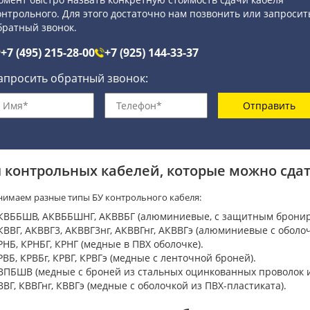
онтрольного. Для этого достаточно нам позвонить или запросит
братный звонок.
+7 (495) 215-28-00
+7 (925) 144-33-37
апросить обратный звонок:
Отправить
 контрольных кабелей, которые можно сдат
имаем разные типы БУ контрольного кабеля:
КВББШВ, АКВББШНГ, АКВВБГ (алюминиевые, с защитным бронир
КВВГ, АКВВГ3, АКВВГ3нг, АКВВГнг, АКВВГэ (алюминиевые с оболоч
РНБ, КРНБГ, КРНГ (медные в ПВХ оболочке).
РВБ, КРВБг, КРВГ, КРВГэ (медные с ленточной броней).
ВПБШВ (медные с броней из стальных оцинкованных проволок и
ВВГ, КВВГнг, КВВГэ (медные с оболочкой из ПВХ-пластиката).