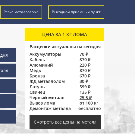
Резка металлолома
Выездной приемный пункт
ЦЕНА ЗА 1 КГ ЛОМА
Расценки актуальны на сегодня
Аккумуляторы
70 ₽
одня
Кабель
870 ₽
Алюминий
220 ₽
талл
Медь
870 ₽
Бронза
670 ₽
ЖД металлолом
30 ₽
Латунь
599 ₽
Свинец
135 ₽
Черный металл
25.5 ₽
Вывоз лома
от 100 кг
Демонтаж металла
бесплатно
ы
Смотреть все цены на металл