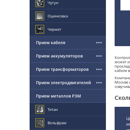
Чугун
Оцинковка
Чермет
Прием кабеля
Прием аккумуляторов
Контрол
может и
проклад
Прием трансформаторов
кабеле 
Компани
Москве 
Прием электродвигателей
озвучив
Прием металлов РЗМ
Скол
Титан
Ц
Вольфрам
и
м