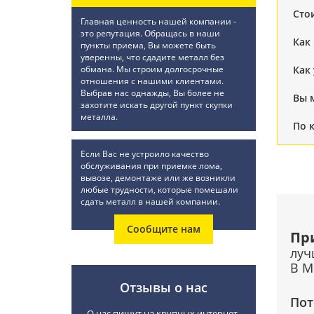
Сто
Главная ценность нашей компании -
это репутация. Обращась в наши
Как
пункты приема, Вы можете быть
уверенны, что сдадите металл без
обмана. Мы строим долгосрочные
Как
отношения с нашими клиентами.
Выбрав нас однажды, Вы более не
Вы 
захотите искать другой пункт скупки
металла.
По 
Если Вас не устроило качество
обслуживания при приемке лома,
вывозе, демонтаже или же возникли
любые трудности, которые помешали
сдать металл в нашей компании.
Сообщите нам
Пр
луч
В М
Отзывы о нас
Пот
О нас пишут на крупных интернет-