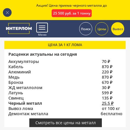
Акция! Цена приема черного металла до
25 500 руб. за 1 тонну
.
Поиск
Цены
Вывоз
Меню
ЦЕНА ЗА 1 КГ ЛОМА
Расценки актуальны на сегодня
Аккумуляторы
70 ₽
Кабель
870 ₽
Алюминий
220 ₽
Медь
870 ₽
Бронза
670 ₽
ЖД металлолом
30 ₽
Латунь
599 ₽
Свинец
135 ₽
Черный металл
25.5 ₽
Вывоз лома
от 100 кг
Демонтаж металла
бесплатно
Смотреть все цены на металл