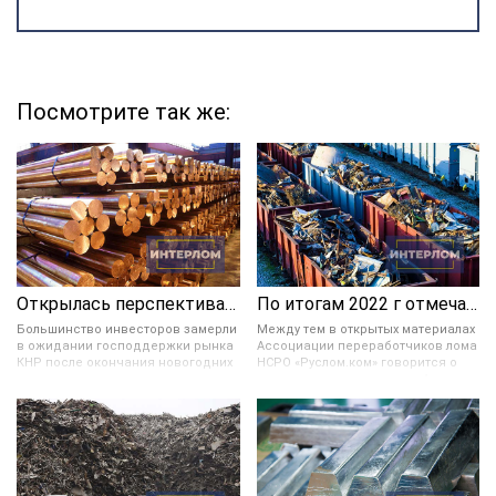
Посмотрите так же:
Открылась перспектива укрепления цветных металлов в цене
По итогам 2022 г отмечается значительное снижение ломозаготовки в России
Большинство инвесторов замерли
Между тем в открытых материалах
в ожидании господдержки рынка
Ассоциации переработчиков лома
КНР после окончания новогодних
НСРО «Руслом.ком» говорится о
праздников и завершения
возможном увеличении в 4 раза
мартовских плановых заседаний
экспорта ломозаготовки в 2030
руководства Поднебесной. Они
году. Согласно прогнозируемому
также предрекают увеличение
сценарию с 2023 по 2030 год в РФ
стоимости цвет. металлов в
можно будет наблюдать
случае, если укрепление доллара,
тенденцию увеличения экспорта
а также логистические и
лома. И в 2030 году он может
производственные трудности в
составить 4,3 млн тонн.