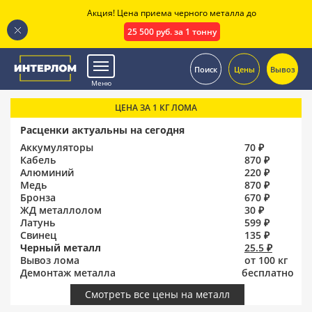
Акция! Цена приема черного металла до
25 500 руб. за 1 тонну
.
Поиск
Цены
Вывоз
Меню
ЦЕНА ЗА 1 КГ ЛОМА
Расценки актуальны на сегодня
Аккумуляторы
70 ₽
Кабель
870 ₽
Алюминий
220 ₽
Медь
870 ₽
Бронза
670 ₽
ЖД металлолом
30 ₽
Латунь
599 ₽
Свинец
135 ₽
Черный металл
25.5 ₽
Вывоз лома
от 100 кг
Демонтаж металла
бесплатно
Смотреть все цены на металл